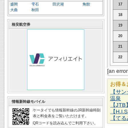
17
盛岡
雫石
田沢湖
角館
大曲
秋田
18
格安航空券
19
20
21
22
[an erro
お得＆
【サン
温泉
情報新幹線モバイル
【JT
ケータイでも情報新幹線のJR新幹線時刻
【H.I
表と料金表をご覧いただけます。
【てる
QRコードを読み込んでご利用下さい。