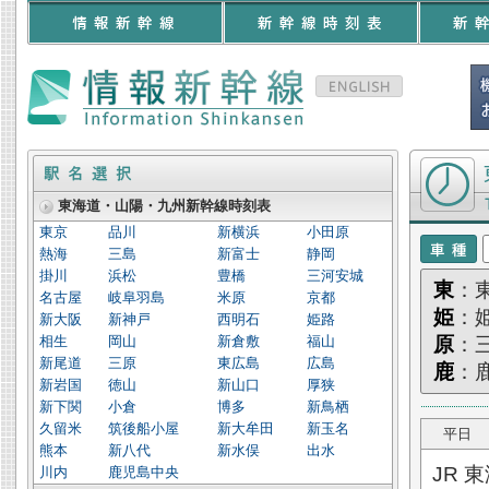
東海道・山陽
東海道・山陽・九州新幹線時刻表
東京
品川
新横浜
小田原
熱海
三島
新富士
静岡
掛川
浜松
豊橋
三河安城
東
：
名古屋
岐阜羽島
米原
京都
姫
：
新大阪
新神戸
西明石
姫路
相生
岡山
新倉敷
福山
原
：
新尾道
三原
東広島
広島
鹿
：
新岩国
徳山
新山口
厚狭
新下関
小倉
博多
新鳥栖
久留米
筑後船小屋
新大牟田
新玉名
平日
熊本
新八代
新水俣
出水
JR 
川内
鹿児島中央