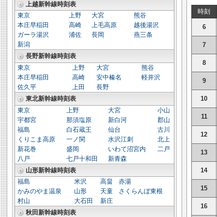
上越新幹線時刻表
時刻
東京
上野
大宮
熊谷
本庄早稲田
高崎
上毛高原
越後湯沢
6
ガーラ湯沢
浦佐
長岡
燕三条
新潟
7
長野新幹線時刻表
8
東京
上野
大宮
熊谷
本庄早稲田
高崎
安中榛名
軽井沢
9
佐久平
上田
長野
10
東北新幹線時刻表
東京
上野
大宮
小山
11
宇都宮
那須塩原
新白河
郡山
福島
白石蔵王
仙台
古川
12
くりこま高原
一ノ関
水沢江刺
北上
新花巻
盛岡
いわて沼宮内
二戸
13
八戸
七戸十和田
新青森
山形新幹線時刻表
14
福島
米沢
高畠
赤湯
15
かみのやま温泉
山形
天童
さくらんぼ東根
村山
大石田
新庄
16
秋田新幹線時刻表