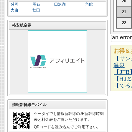
20
盛岡
雫石
田沢湖
角館
大曲
秋田
21
22
格安航空券
[an erro
お得＆
【サン
温泉
【JT
【H.I
【てる
情報新幹線モバイル
ケータイでも情報新幹線のJR新幹線時刻
表と料金表をご覧いただけます。
QRコードを読み込んでご利用下さい。