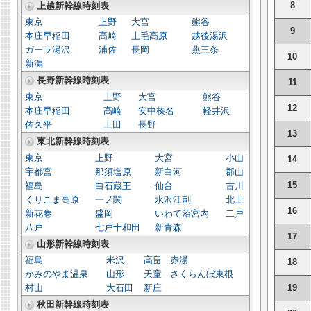
8
上越新幹線時刻表
東京
上野
大宮
熊谷
9
本庄早稲田
高崎
上毛高原
越後湯沢
ガーラ湯沢
浦佐
長岡
燕三条
10
新潟
長野新幹線時刻表
11
東京
上野
大宮
熊谷
12
本庄早稲田
高崎
安中榛名
軽井沢
佐久平
上田
長野
13
東北新幹線時刻表
東京
上野
大宮
小山
14
宇都宮
那須塩原
新白河
郡山
15
福島
白石蔵王
仙台
古川
くりこま高原
一ノ関
水沢江刺
北上
16
新花巻
盛岡
いわて沼宮内
二戸
八戸
七戸十和田
新青森
17
山形新幹線時刻表
福島
米沢
高畠
赤湯
18
かみのやま温泉
山形
天童
さくらんぼ東根
19
村山
大石田
新庄
秋田新幹線時刻表