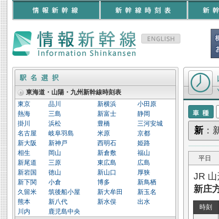
山形新幹線 
東海道・山陽・九州新幹線時刻表
東京
品川
新横浜
小田原
熱海
三島
新富士
静岡
掛川
浜松
豊橋
三河安城
新
：
名古屋
岐阜羽島
米原
京都
新大阪
新神戸
西明石
姫路
相生
岡山
新倉敷
福山
平日
新尾道
三原
東広島
広島
新岩国
徳山
新山口
厚狭
JR 
新下関
小倉
博多
新鳥栖
新庄
久留米
筑後船小屋
新大牟田
新玉名
熊本
新八代
新水俣
出水
時刻
川内
鹿児島中央