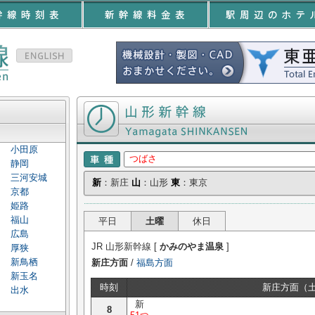
山形新幹線 時刻表
小田原
つばさ
静岡
三河安城
新
：新庄
山
：山形
東
：東京
京都
姫路
福山
平日
土曜
休日
広島
JR 山形新幹線 [
かみのやま温泉
]
厚狭
新鳥栖
新庄方面
/
福島方面
新玉名
時刻
新庄方面（
出水
新
8