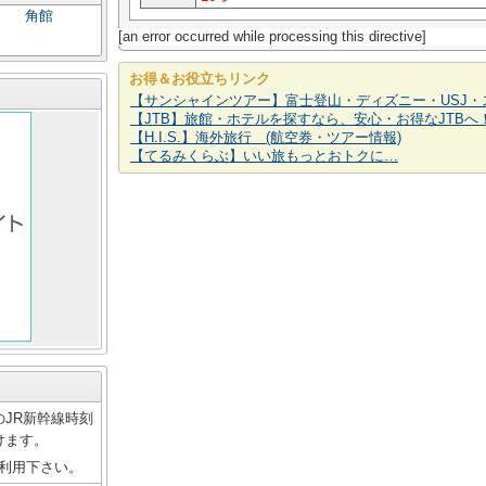
角館
[an error occurred while processing this directive]
お得＆お役立ちリンク
【サンシャインツアー】富士登山・ディズニー・USJ・
【JTB】旅館・ホテルを探すなら、安心・お得なJTBへ
【H.I.S.】海外旅行 (航空券・ツアー情報)
【てるみくらぶ】いい旅もっとおトクに…
JR新幹線時刻
けます。
ご利用下さい。