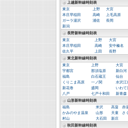
上越新幹線時刻表
東京
上野
大宮
本庄早稲田
高崎
上毛高原
ガーラ湯沢
浦佐
長岡
新潟
長野新幹線時刻表
東京
上野
大宮
本庄早稲田
高崎
安中榛名
佐久平
上田
長野
東北新幹線時刻表
東京
上野
大宮
宇都宮
那須塩原
新白河
福島
白石蔵王
仙台
くりこま高原
一ノ関
水沢江
新花巻
盛岡
いわて
八戸
七戸十和田
新青森
山形新幹線時刻表
福島
米沢
高畠
赤
かみのやま温泉
山形
天童
さ
村山
大石田
新庄
秋田新幹線時刻表