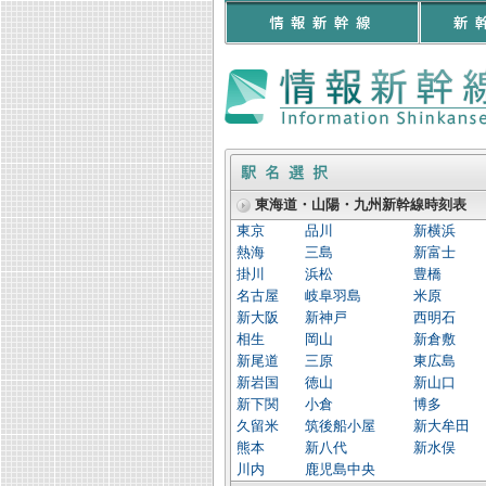
東海道・山陽・九州新幹線時刻表
東京
品川
新横浜
熱海
三島
新富士
掛川
浜松
豊橋
名古屋
岐阜羽島
米原
新大阪
新神戸
西明石
相生
岡山
新倉敷
新尾道
三原
東広島
新岩国
徳山
新山口
新下関
小倉
博多
久留米
筑後船小屋
新大牟田
熊本
新八代
新水俣
川内
鹿児島中央