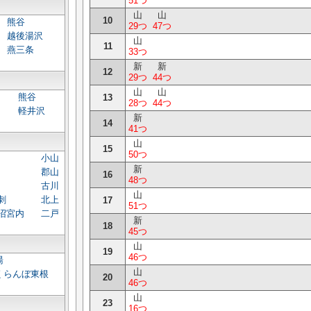
51つ
山
山
10
熊谷
29つ
47つ
越後湯沢
山
11
燕三条
33つ
新
新
12
29つ
44つ
山
山
熊谷
13
28つ
44つ
軽井沢
新
14
41つ
山
15
50つ
小山
新
郡山
16
48つ
古川
山
刺
北上
17
51つ
沼宮内
二戸
新
18
45つ
山
19
46つ
湯
山
くらんぼ東根
20
46つ
山
23
16つ