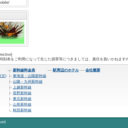
obile/
rective]
線時刻表をご利用になって生じた損害等につきましては、責任を負いかねます
新幹線料金表
駅周辺のホテル
会社概要
京)
東海道・山陽新幹線
山陽・九州新幹線
上越新幹線
長野新幹線
東北新幹線
山形新幹線
秋田新幹線
ved.