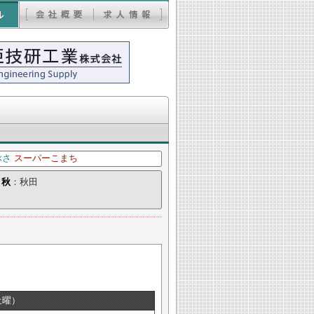
ぶさ
スーパーこまち
原
秋
：秋田
土曜）