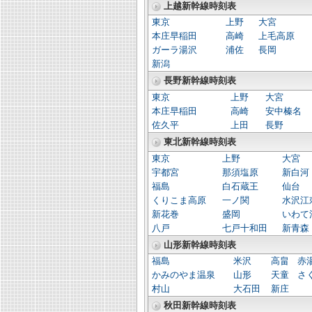
上越新幹線時刻表
東京
上野
大宮
本庄早稲田
高崎
上毛高原
ガーラ湯沢
浦佐
長岡
新潟
長野新幹線時刻表
東京
上野
大宮
本庄早稲田
高崎
安中榛名
佐久平
上田
長野
東北新幹線時刻表
東京
上野
大宮
宇都宮
那須塩原
新白河
福島
白石蔵王
仙台
くりこま高原
一ノ関
水沢江
新花巻
盛岡
いわて
八戸
七戸十和田
新青森
山形新幹線時刻表
福島
米沢
高畠
赤
かみのやま温泉
山形
天童
さ
村山
大石田
新庄
秋田新幹線時刻表