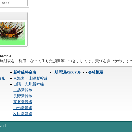
obile/
rective]
線時刻表をご利用になって生じた損害等につきましては、責任を負いかねます
新幹線料金表
駅周辺のホテル
会社概要
京)
東海道・山陽新幹線
山陽・九州新幹線
上越新幹線
長野新幹線
東北新幹線
山形新幹線
秋田新幹線
ved.