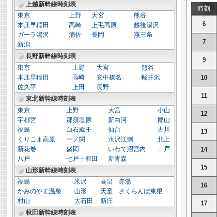
上越新幹線時刻表
時刻
東京
上野
大宮
熊谷
6
本庄早稲田
高崎
上毛高原
越後湯沢
ガーラ湯沢
浦佐
長岡
燕三条
7
新潟
長野新幹線時刻表
9
東京
上野
大宮
熊谷
本庄早稲田
高崎
安中榛名
軽井沢
10
佐久平
上田
長野
11
東北新幹線時刻表
東京
上野
大宮
小山
12
宇都宮
那須塩原
新白河
郡山
福島
白石蔵王
仙台
古川
13
くりこま高原
一ノ関
水沢江刺
北上
新花巻
盛岡
いわて沼宮内
二戸
14
八戸
七戸十和田
新青森
15
山形新幹線時刻表
福島
米沢
高畠
赤湯
16
かみのやま温泉
山形
天童
さくらんぼ東根
村山
大石田
新庄
17
秋田新幹線時刻表