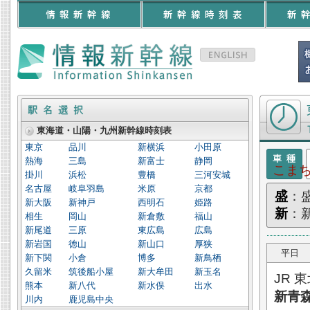
東北新幹線 
東海道・山陽・九州新幹線時刻表
東京
品川
新横浜
小田原
熱海
三島
新富士
静岡
こま
掛川
浜松
豊橋
三河安城
名古屋
岐阜羽島
米原
京都
盛
：
新大阪
新神戸
西明石
姫路
新
：
相生
岡山
新倉敷
福山
新尾道
三原
東広島
広島
新岩国
徳山
新山口
厚狭
平日
新下関
小倉
博多
新鳥栖
久留米
筑後船小屋
新大牟田
新玉名
JR 
熊本
新八代
新水俣
出水
新青
川内
鹿児島中央