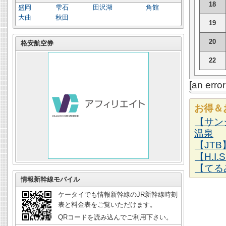
18
盛岡
雫石
田沢湖
角館
大曲
秋田
19
20
格安航空券
22
[an erro
お得＆
【サン
温泉
【JT
【H.I
【てる
情報新幹線モバイル
ケータイでも情報新幹線のJR新幹線時刻
表と料金表をご覧いただけます。
QRコードを読み込んでご利用下さい。