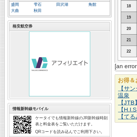
盛岡
雫石
田沢湖
角館
18
大曲
秋田
19
格安航空券
20
21
22
[an erro
お得＆
【サン
温泉
【JT
情報新幹線モバイル
【H.I
【てる
ケータイでも情報新幹線のJR新幹線時刻
表と料金表をご覧いただけます。
QRコードを読み込んでご利用下さい。