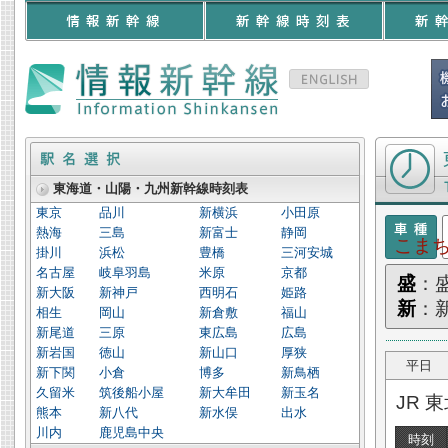
東北新幹線 
東海道・山陽・九州新幹線時刻表
東京
品川
新横浜
小田原
熱海
三島
新富士
静岡
こま
掛川
浜松
豊橋
三河安城
名古屋
岐阜羽島
米原
京都
盛
：
新大阪
新神戸
西明石
姫路
新
：
相生
岡山
新倉敷
福山
新尾道
三原
東広島
広島
新岩国
徳山
新山口
厚狭
平日
新下関
小倉
博多
新鳥栖
久留米
筑後船小屋
新大牟田
新玉名
JR 
熊本
新八代
新水俣
出水
川内
鹿児島中央
時刻