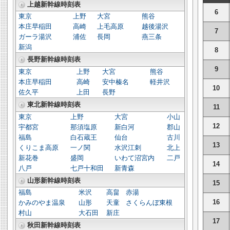
上越新幹線時刻表
6
東京
上野
大宮
熊谷
本庄早稲田
高崎
上毛高原
越後湯沢
7
ガーラ湯沢
浦佐
長岡
燕三条
新潟
8
長野新幹線時刻表
9
東京
上野
大宮
熊谷
本庄早稲田
高崎
安中榛名
軽井沢
10
佐久平
上田
長野
東北新幹線時刻表
11
東京
上野
大宮
小山
12
宇都宮
那須塩原
新白河
郡山
福島
白石蔵王
仙台
古川
13
くりこま高原
一ノ関
水沢江刺
北上
新花巻
盛岡
いわて沼宮内
二戸
14
八戸
七戸十和田
新青森
山形新幹線時刻表
15
福島
米沢
高畠
赤湯
16
かみのやま温泉
山形
天童
さくらんぼ東根
村山
大石田
新庄
17
秋田新幹線時刻表