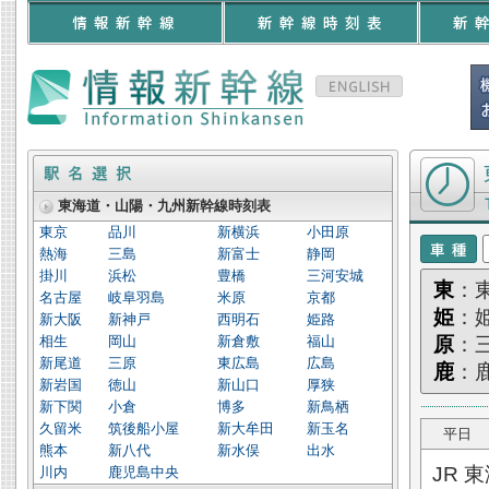
東海道・山陽
東海道・山陽・九州新幹線時刻表
東京
品川
新横浜
小田原
熱海
三島
新富士
静岡
掛川
浜松
豊橋
三河安城
東
：
名古屋
岐阜羽島
米原
京都
姫
：
新大阪
新神戸
西明石
姫路
相生
岡山
新倉敷
福山
原
：
新尾道
三原
東広島
広島
鹿
：
新岩国
徳山
新山口
厚狭
新下関
小倉
博多
新鳥栖
久留米
筑後船小屋
新大牟田
新玉名
平日
熊本
新八代
新水俣
出水
JR 
川内
鹿児島中央