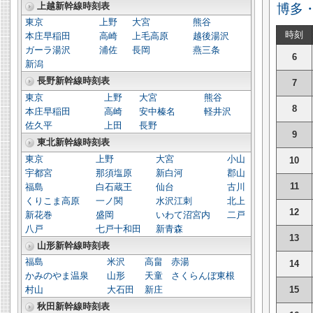
上越新幹線時刻表
博多
東京
上野
大宮
熊谷
時刻
本庄早稲田
高崎
上毛高原
越後湯沢
ガーラ湯沢
浦佐
長岡
燕三条
6
新潟
長野新幹線時刻表
7
東京
上野
大宮
熊谷
8
本庄早稲田
高崎
安中榛名
軽井沢
佐久平
上田
長野
9
東北新幹線時刻表
東京
上野
大宮
小山
10
宇都宮
那須塩原
新白河
郡山
11
福島
白石蔵王
仙台
古川
くりこま高原
一ノ関
水沢江刺
北上
12
新花巻
盛岡
いわて沼宮内
二戸
八戸
七戸十和田
新青森
13
山形新幹線時刻表
福島
米沢
高畠
赤湯
14
かみのやま温泉
山形
天童
さくらんぼ東根
15
村山
大石田
新庄
秋田新幹線時刻表