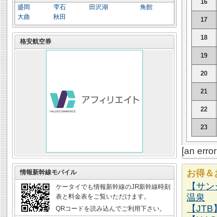
16
盛岡
雫石
田沢湖
角館
大曲
秋田
17
18
格安航空券
19
20
21
22
23
[an erro
お得＆
情報新幹線モバイル
【サン
ケータイでも情報新幹線のJR新幹線時刻
温泉
表と料金表をご覧いただけます。
【JT
QRコードを読み込んでご利用下さい。