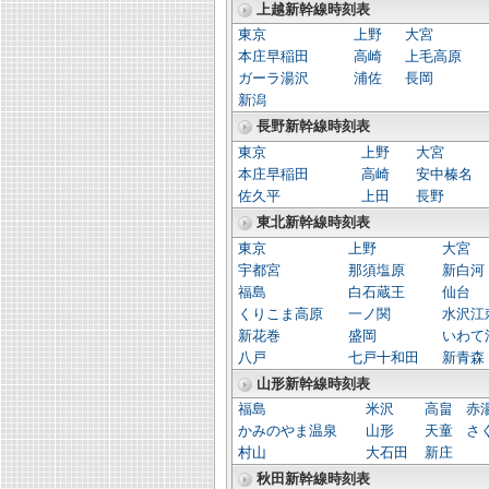
上越新幹線時刻表
東京
上野
大宮
本庄早稲田
高崎
上毛高原
ガーラ湯沢
浦佐
長岡
新潟
長野新幹線時刻表
東京
上野
大宮
本庄早稲田
高崎
安中榛名
佐久平
上田
長野
東北新幹線時刻表
東京
上野
大宮
宇都宮
那須塩原
新白河
福島
白石蔵王
仙台
くりこま高原
一ノ関
水沢江
新花巻
盛岡
いわて
八戸
七戸十和田
新青森
山形新幹線時刻表
福島
米沢
高畠
赤
かみのやま温泉
山形
天童
さ
村山
大石田
新庄
秋田新幹線時刻表