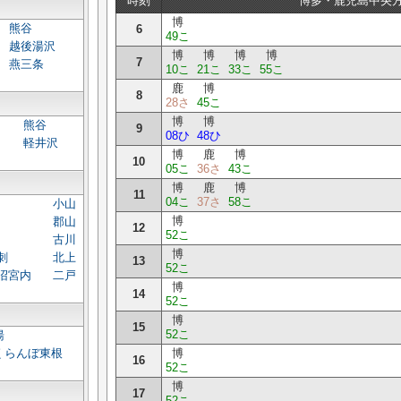
時刻
博多・鹿児島中央
博
熊谷
6
49こ
越後湯沢
博
博
博
博
7
燕三条
10こ
21こ
33こ
55こ
鹿
博
8
28さ
45こ
博
博
熊谷
9
08ひ
48ひ
軽井沢
博
鹿
博
10
05こ
36さ
43こ
博
鹿
博
11
04こ
37さ
58こ
小山
博
郡山
12
52こ
古川
博
刺
北上
13
52こ
沼宮内
二戸
博
14
52こ
博
15
52こ
湯
博
くらんぼ東根
16
52こ
博
17
52こ