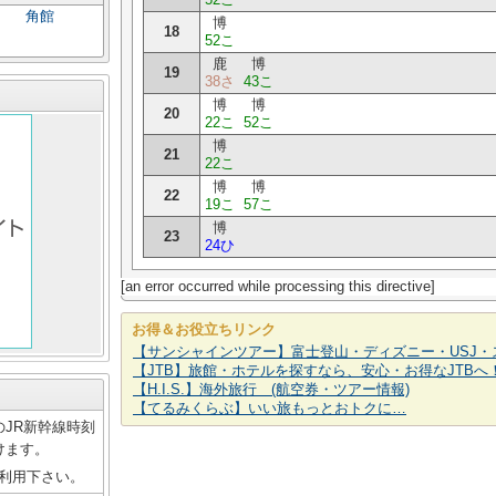
角館
博
18
52こ
鹿
博
19
38さ
43こ
博
博
20
22こ
52こ
博
21
22こ
博
博
22
19こ
57こ
博
23
24ひ
[an error occurred while processing this directive]
お得＆お役立ちリンク
【サンシャインツアー】富士登山・ディズニー・USJ・
【JTB】旅館・ホテルを探すなら、安心・お得なJTBへ
【H.I.S.】海外旅行 (航空券・ツアー情報)
【てるみくらぶ】いい旅もっとおトクに…
JR新幹線時刻
けます。
ご利用下さい。