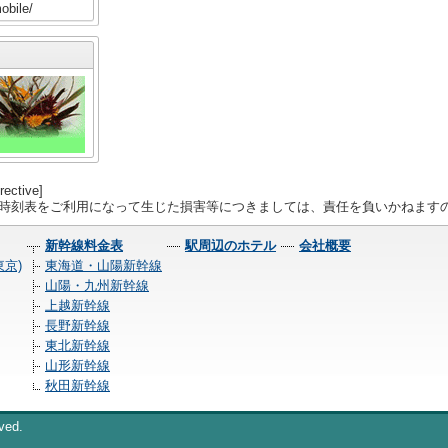
obile/
rective]
線時刻表をご利用になって生じた損害等につきましては、責任を負いかねます
新幹線料金表
駅周辺のホテル
会社概要
京)
東海道・山陽新幹線
山陽・九州新幹線
上越新幹線
長野新幹線
東北新幹線
山形新幹線
秋田新幹線
ved.