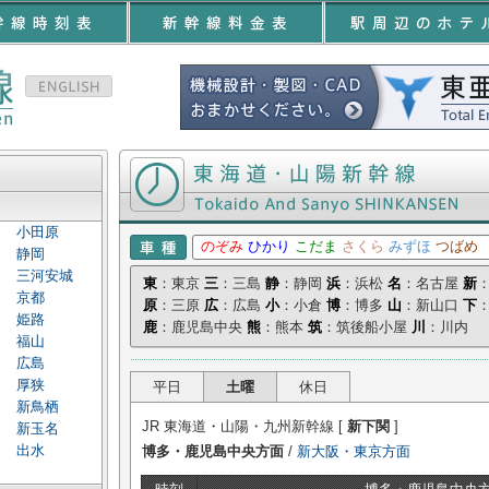
東海道・山陽新幹線 時刻表
小田原
のぞみ
ひかり
こだま
さくら
みずほ
つばめ
静岡
三河安城
東
：東京
三
：三島
静
：静岡
浜
：浜松
名
：名古屋
新
京都
原
：三原
広
：広島
小
：小倉
博
：博多
山
：新山口
下
姫路
鹿
：鹿児島中央
熊
：熊本
筑
：筑後船小屋
川
：川内
福山
広島
厚狭
平日
土曜
休日
新鳥栖
JR 東海道・山陽・九州新幹線 [
新下関
]
新玉名
出水
博多・鹿児島中央方面
/
新大阪・東京方面