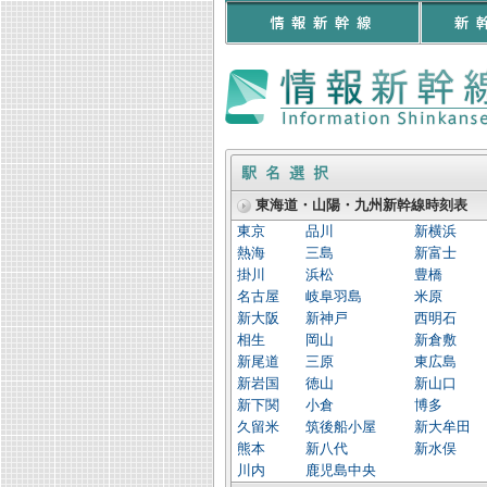
東海道・山陽・九州新幹線時刻表
東京
品川
新横浜
熱海
三島
新富士
掛川
浜松
豊橋
名古屋
岐阜羽島
米原
新大阪
新神戸
西明石
相生
岡山
新倉敷
新尾道
三原
東広島
新岩国
徳山
新山口
新下関
小倉
博多
久留米
筑後船小屋
新大牟田
熊本
新八代
新水俣
川内
鹿児島中央